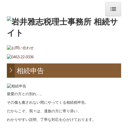
ホーム
事務所紹介
経営理念
業務内容
相続申告
相続申告
相続申告の流れ
最愛の方との別れ…。
よくある質問
その傷も癒されない間にやってくる相続税申告。
だからこそ、我々は、遺族の方に寄り添い、
相続税額の早見表
わかりやすい説明、丁寧な対応を心がけております。
料金について