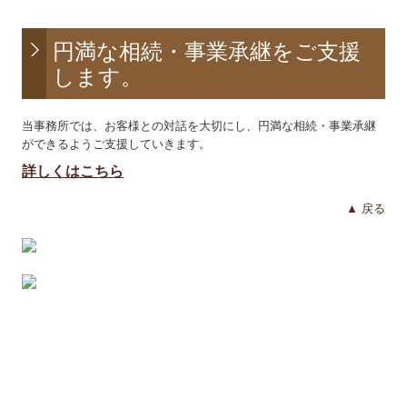
相続対策
円満な相続・事業承継をご支援
対策のご提案
します。
事業継承
当事務所では、お客様との対話を大切にし、円満な相続・事業承継
ができるようご支援していきます。
料金について
詳しくはこちら
セミナー案内
▲ 戻る
お問い合わせ
プライバシーポリシー
円満な相続・事業承継を支援