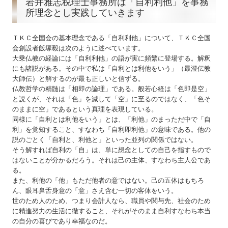
岩井雅志税理士事務所は「自利利他」を事務
所理念とし実践していきます
相続対策
ＴＫＣ全国会の基本理念である「自利利他」について、ＴＫＣ全国
対策のご提案
会創設者飯塚毅は次のように述べています。
大乗仏教の経論には「自利利他」の語が実に頻繁に登場する。解釈
事業継承
にも諸説がある。その中で私は「自利とは利他をいう」（最澄伝教
大師伝）と解するのが最も正しいと信ずる。
料金について
仏教哲学の精髄は「相即の論理」である。般若心経は「色即是空」
と説くが、それは「色」を滅して「空」に至るのではなく、「色そ
セミナー案内
のままに空」であるという真理を表現している。
同様に「自利とは利他をいう」とは、「利他」のまっただ中で「自
お問い合わせ
利」を覚知すること、すなわち「自利即利他」の意味である。他の
説のごとく「自利と、利他と」といった並列の関係ではない。
そう解すれば自利の「自」は、単に想念としての自己を指すもので
プライバシーポリシー
はないことが分かるだろう。それは己の主体、すなわち主人公であ
る。
円満な相続・事業承継を支援
また、利他の「他」もただ他者の意ではない。己の五体はもちろ
ん、眼耳鼻舌身意の「意」さえ含む一切の客体をいう。
世のため人のため、つまり会計人なら、職員や関与先、社会のため
に精進努力の生活に徹すること、それがそのまま自利すなわち本当
の自分の喜びであり幸福なのだ。