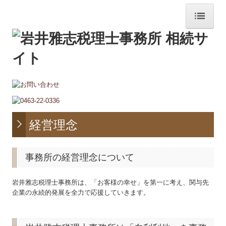
ホーム
事務所紹介
経営理念
業務内容
経営理念
相続申告
相続申告の流れ
事務所の経営理念について
よくある質問
岩井雅志税理士事務所は、「お客様の幸せ」を第一に考え、関与先
企業の永続的発展を全力で応援していきます。
相続税額の早見表
料金について